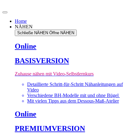
Zum
Inhalt
springen
Home
NÄHEN
Schließe NÄHEN
Öffne NÄHEN
Online
BASISVERSION
Zuhause nähen mit Video-Selbstlernkurs
Detaillierte Schritt-für-Schritt Nähanleitungen auf
Video
Verschiedene BH-Modelle mit und ohne Bügel
Mit vielen Tipps aus dem Dessous-Maß-Atelier
Online
PREMIUMVERSION