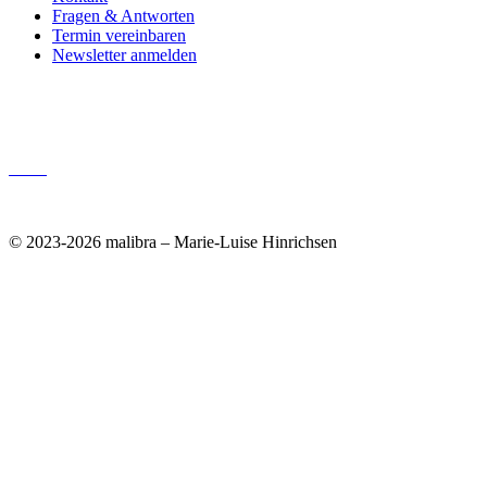
Fragen & Antworten
Termin vereinbaren
Newsletter anmelden
Impressum
Datenschutz
AGB
Vertrag widerrufen
© 2023-2026 malibra – Marie-Luise Hinrichsen