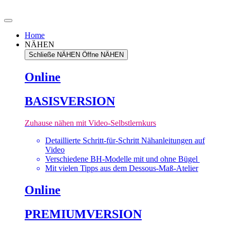
Zum
Inhalt
springen
Home
NÄHEN
Schließe NÄHEN
Öffne NÄHEN
Online
BASISVERSION
Zuhause nähen mit Video-Selbstlernkurs
Detaillierte Schritt-für-Schritt Nähanleitungen auf
Video
Verschiedene BH-Modelle mit und ohne Bügel
Mit vielen Tipps aus dem Dessous-Maß-Atelier
Online
PREMIUMVERSION